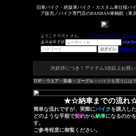
旧車バイク・絶版車バイク・カスタム車仕様バ
ア販売／バイク専門店のBANBAN車輌館（東
大好評につき！アイテム3点以上お買い
TOP
>
ウエア・装備
>
ゴーグル
> バイクを買うには
★☆納車までの流れ
簡単な流れですが、実際に
バ
イ
ク
を購入し
どのような手順で
契約
から
納車
になるのか
す。
ご参考程度に御覧ください。