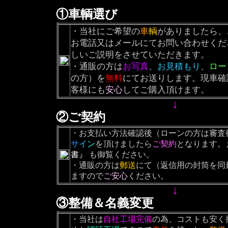
①車輌選び
・当社にご希望の
車
輌
がありましたら、
お電話又はメールにてお問い合わせくだ
しいご説明をさせていただきます。
・通販の方は
お写真
、
お見積もり
、
ロー
の方）を
無料
にてお送りします。現車確
客様にも
安心
してご購入頂けます。
↓
②ご契約
・お支払い方法確認後（ローンの方は審査
サ
イ
ン
を頂けましたら
ご契約
となります。
書』
も御覧ください。
・通販の方は
郵送
にて（返信用の封筒を同
ますので
ご安心
ください。
↓
③整備＆名義変更
・当社は
自社工場完備
の為、コストも安く