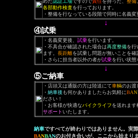
めた
認証工場
ですので
責任
を持った、
整備
各部動作検査
を行っております。
・整備を行なっている段階で同時に名義変
↓
④試乗
・名義変更後、
試乗
を行います。
・不具合が確認された場合は
再度整備
を行
ます。
長距離
を試乗し問題が無いことを確
・さらに担当者以外の者が
試乗
を行い状態
↓
⑤ご納車
・店頭又は通販の方は陸送にて
車
輌
のお渡
・
納車後
も何かありましたらお気軽に
B
A
N
ださい！
・お客様が快適な
バイクライフ
を送れます
サポート
いたします。
納車
ですべてが終わりではありません。実
B
A
N
B
A
N
のお付き合いが、ここから始まりま