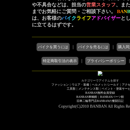
や不具合などは、担当の
営業スタッフ
、ま
までお気軽にご質問・ご相談下さい。
B
A
N
は、お客様の
バ
イ
ク
ライフ
アドバイザー
と
に立てるはずです。
バイクを買うには
｜
バイクを売るには
｜
購入同
特定商取引法の表示
｜
プライバシーポリシー
カテゴリーでアイテムを探す
ファッション
｜
ウエア・装備
｜
ヘルメット/シールド
｜
アクセ
工具類
｜
メンテナンス類
｜
ペイント・塗装サー
BANBAN無料会員登録
BANBAN車輌館
｜
BANBANパーツ館
旧車二輪専門店BANBANの奮闘日記
Copyright(C)2010 BANBAN All Rights Re