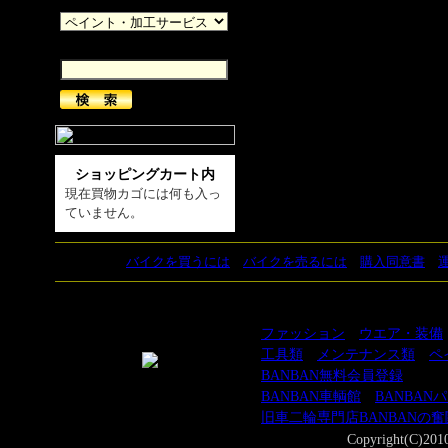
カテゴリー
キーワード
ショッピングカート内
現在買物カゴには何も入っ
ていません。
バイクを買うには
｜
バイクを売るには
｜
購入同意書
｜
カテゴリーでアイテムを探す
ファッション
｜
ウエア・装備
工具類
｜
メンテナンス類
｜
ペ
BANBAN無料会員登録
BANBAN車輌館
｜
BANBAN
旧車二輪専門店BANBANの
Copyright(C)201