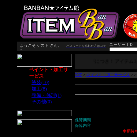
大好評につき！アイテム3
ペイント・加工サ
TOP
>
ペイント・加工サービス
>
ービス
･
塗装(10)
･
加工(8)
･
整備・修理(1)
当社の取り扱う車輌は旧車(20年
･
その他(0)
◇
『通常整備』での保障
保障期間
・・・納車後1ヶ月又は1,
保障内容
・・・当社が必要と認め
※保障修理を受ける場合、
車輌持